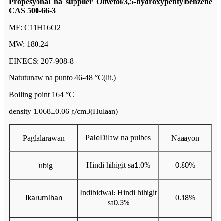
Propesyonal na supplier Olivetol/3,5-hydroxypentylbenzene
CAS 500-66-3
MF: C11H16O2
MW: 180.24
EINECS: 207-908-8
Natutunaw na punto 46-48 °C(lit.)
Boiling point 164 °C
density 1.068±0.06 g/cm3(Hulaan)
P
Dilaw na pulbos
Paglalarawan
Naaayon
ale
Hindi hihigit sa
.0%
%
Tubig
1
0.
80
Indibidwal
Hindi hihigit
:
I
0.
%
karumihan
18
sa
0.3%