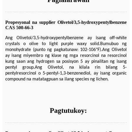
Propesyonal na supplier Olivetol/3,5-hydroxypentylbenzene
CAS 500-66-3
Ang Olivetol/3,5-hydroxypentylbenzene ay isang off-white
crystals o olive to light purple waxy solid.Bumubuo ng
°
monohydrate (punto ng pagkatunaw: 102-106
F).Ang Olivetol
ay isang miyembro ng klase ng mga resorcinol na resorcinol
kung saan ang hydrogen sa posisyon 5 ay pinalitan ng isang
pentyl group.Ang Olivetol, na kilala rin bilang 5-
pentylresorcinol o 5-pentyl-1,3-benzenediol, ay isang organic
compound na matatagpuan sa ilang species ng lichen.
Pagtutukoy: