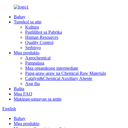
Bahay
Tungkol sa atin
Kultura
Paglilibot sa Pabrika
Human Resources
Quality Control
Serbisyo
Mga produkto
Agrochemical
Pampalasa
Mga organikong intermediate
Pang-araw-araw na Chemical Raw Materials
Catalyst&Chemical Auxiliary Ahente
Ang iba
Balita
Mga FAQ
Makipag-ugnayan sa amin
English
Bahay
Mga produkto