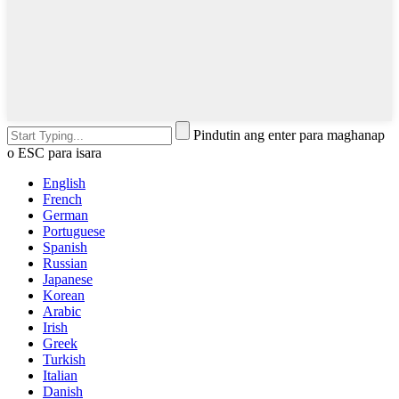
Pindutin ang enter para maghanap
o ESC para isara
English
French
German
Portuguese
Spanish
Russian
Japanese
Korean
Arabic
Irish
Greek
Turkish
Italian
Danish