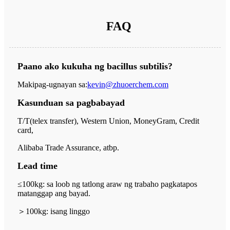
FAQ
Paano ako kukuha ng bacillus subtilis?
Makipag-ugnayan sa:
kevin@zhuoerchem.com
Kasunduan sa pagbabayad
T/T(telex transfer), Western Union, MoneyGram, Credit
card,
Alibaba Trade Assurance, atbp.
Lead time
≤100kg: sa loob ng tatlong araw ng trabaho pagkatapos
matanggap ang bayad.
＞
100kg: isang linggo