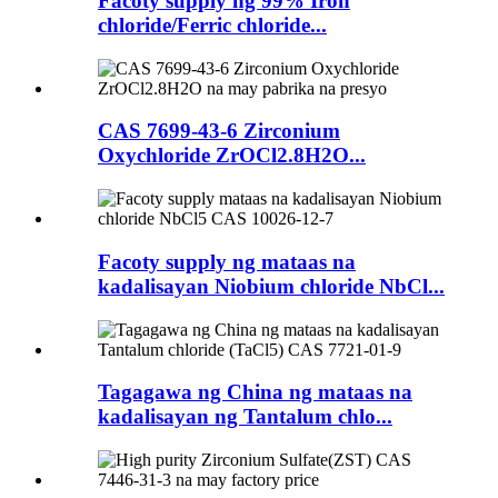
Facoty supply ng 99% Iron
chloride/Ferric chloride...
CAS 7699-43-6 Zirconium
Oxychloride ZrOCl2.8H2O...
Facoty supply ng mataas na
kadalisayan Niobium chloride NbCl...
Tagagawa ng China ng mataas na
kadalisayan ng Tantalum chlo...