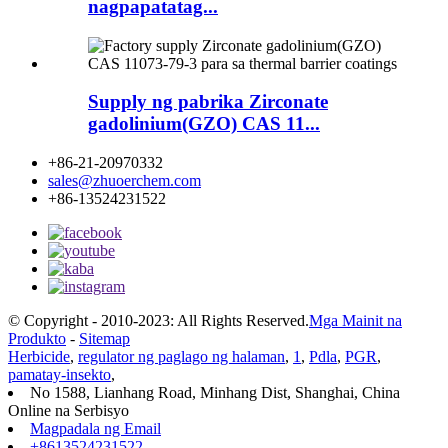
nagpapatatag...
Supply ng pabrika Zirconate
gadolinium(GZO) CAS 11...
+86-21-20970332
sales@zhuoerchem.com
+86-13524231522
© Copyright - 2010-2023: All Rights Reserved.
Mga Mainit na
Produkto
-
Sitemap
Herbicide
,
regulator ng paglago ng halaman
,
1
,
Pdla
,
PGR
,
pamatay-insekto
,
No 1588, Lianhang Road, Minhang Dist, Shanghai, China
Online na Serbisyo
Magpadala ng Email
+8613524231522