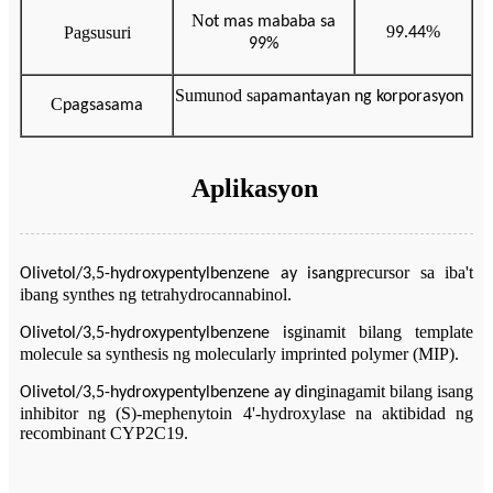
N
ot mas mababa sa
9
%
Pagsusuri
9.
44
9
9
%
Sumunod sa
pamantayan ng korporasyon
C
pagsasama
Aplikasyon
precursor sa iba't
Olivetol/3,5-hydroxypentylbenzene
ay isang
ibang synthes ng tetrahydrocannabinol.
ginamit bilang template
Olivetol/3,5-hydroxypentylbenzene
is
molecule sa synthesis ng molecularly imprinted polymer (MIP).
ginagamit bilang isang
Olivetol/3,5-hydroxypentylbenzene
ay din
inhibitor ng (S)-mephenytoin 4'-hydroxylase na aktibidad ng
recombinant CYP2C19.