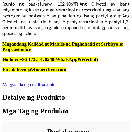
°
(punto ng pagkatunaw: 102-106
F).Ang Olivetol ay isang
miyembro ng klase ng mga resorcinol na resorcinol kung saan ang
hydrogen sa posisyon 5 ay pinalitan ng isang pentyl group.Ang
Olivetol, na kilala rin bilang 5-pentylresorcinol o 5-pentyl-1,3-
benzenediol, ay isang organic compound na matatagpuan sa ilang
species ng lichen.
Magandang Kalidad at Mabilis na Paghahatid at Serbisyo sa
Pag-customize
Hotline: +86-17321470240(WhatsApp&Wechat)
Email: kevin@zhuoerchem.com
Magpadala ng email sa amin
Detalye ng Produkto
Mga Tag ng Produkto
Paglalarawan