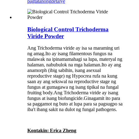
pagtatanong
detalye
Biological Control Trichoderma
Viride Powder
Ang Trichoderma viride ay isa sa maraming uri
ng amag.Ito ay isang filamentous fungus na
malawak na ipinamamahagi sa lupa, materyal ng
halaman, nabubulok na mga halaman.Ito ay ang
anamorph (ibig sabihin, isang asexual
reproductive stage) ng Hypocrea rufa na kung
saan ay ang sekswal na reproductive stage ng
fungus at gumagawa ng isang tipikal na fungal
fruiting body.Ang Trichoderma viride ay isang
fungus at isang biofungicide.Ginagamit ito para
sa paggamot ng buto at lupa para sa pagsugpo sa
iba't ibang sakit na dulot ng fungal pathogens.
Kontakin: Erica Zheng