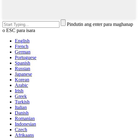
Pindutin ang enter para maghanap
o ESC para isara
English
French
German
Portuguese
Spanish
Russian
Japanese
Korean
Arabic
Irish
Greek
Turkish
Italian
Danish
Romanian
Indonesian
Czech
Afrikaans