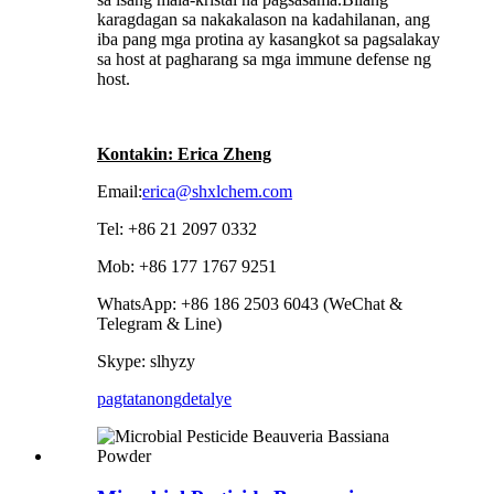
karagdagan sa nakakalason na kadahilanan, ang
iba pang mga protina ay kasangkot sa pagsalakay
sa host at pagharang sa mga immune defense ng
host.
Kontakin: Erica Zheng
Email:
erica@shxlchem.com
Tel: +86 21 2097 0332
Mob: +86 177 1767 9251
WhatsApp: +86 186 2503 6043 (WeChat &
Telegram & Line)
Skype: slhyzy
pagtatanong
detalye