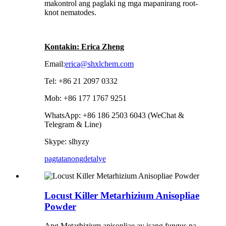
makontrol ang paglaki ng mga mapanirang root-
knot nematodes.
Kontakin: Erica Zheng
Email:
erica@shxlchem.com
Tel: +86 21 2097 0332
Mob: +86 177 1767 9251
WhatsApp: +86 186 2503 6043 (WeChat &
Telegram & Line)
Skype: slhyzy
pagtatanong
detalye
Locust Killer Metarhizium Anisopliae
Powder
Ang Metarhizium anisopliae ay isang fungus na