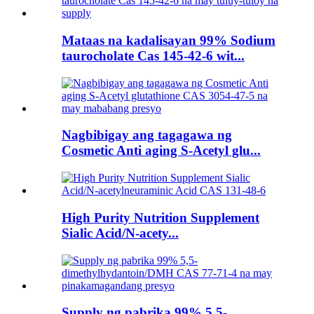
Mataas na kadalisayan 99% Sodium
taurocholate Cas 145-42-6 wit...
Nagbibigay ang tagagawa ng
Cosmetic Anti aging S-Acetyl glu...
High Purity Nutrition Supplement
Sialic Acid/N-acety...
Supply ng pabrika 99% 5,5-