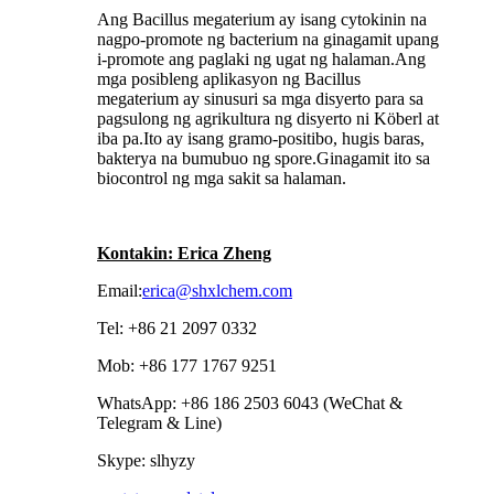
Ang Bacillus megaterium ay isang cytokinin na
nagpo-promote ng bacterium na ginagamit upang
i-promote ang paglaki ng ugat ng halaman.Ang
mga posibleng aplikasyon ng Bacillus
megaterium ay sinusuri sa mga disyerto para sa
pagsulong ng agrikultura ng disyerto ni Köberl at
iba pa.Ito ay isang gramo-positibo, hugis baras,
bakterya na bumubuo ng spore.Ginagamit ito sa
biocontrol ng mga sakit sa halaman.
Kontakin: Erica Zheng
Email:
erica@shxlchem.com
Tel: +86 21 2097 0332
Mob: +86 177 1767 9251
WhatsApp: +86 186 2503 6043 (WeChat &
Telegram & Line)
Skype: slhyzy