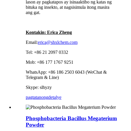
lason ay pagkatapos ay isinaaktibo ng katas ng
bituka ng insekto, at nagsisimula itong masira
ang gat.
Kontakin: Erica Zheng
Email:
erica@shxlchem.com
Tel: +86 21 2097 0332
Mob: +86 177 1767 9251
WhatsApp: +86 186 2503 6043 (WeChat &
Telegram & Line)
Skype: slhyzy
pagtatanong
detalye
Phosphobacteria Bacillus Megaterium
Powder