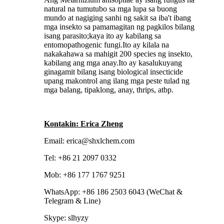
natural na tumutubo sa mga lupa sa buong
mundo at nagiging sanhi ng sakit sa iba't ibang
mga insekto sa pamamagitan ng pagkilos bilang
isang parasito;kaya ito ay kabilang sa
entomopathogenic fungi.Ito ay kilala na
nakakahawa sa mahigit 200 species ng insekto,
kabilang ang mga anay.Ito ay kasalukuyang
ginagamit bilang isang biological insecticide
upang makontrol ang ilang mga peste tulad ng
mga balang, tipaklong, anay, thrips, atbp.
Kontakin: Erica Zheng
Email: erica@shxlchem.com
Tel: +86 21 2097 0332
Mob: +86 177 1767 9251
WhatsApp: +86 186 2503 6043 (WeChat &
Telegram & Line)
Skype: slhyzy