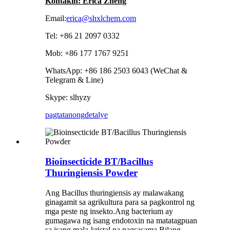
Kontakin: Erica Zheng
Email:
erica@shxlchem.com
Tel: +86 21 2097 0332
Mob: +86 177 1767 9251
WhatsApp: +86 186 2503 6043 (WeChat &
Telegram & Line)
Skype: slhyzy
pagtatanong
detalye
Bioinsecticide BT/Bacillus
Thuringiensis Powder
Ang Bacillus thuringiensis ay malawakang
ginagamit sa agrikultura para sa pagkontrol ng
mga peste ng insekto.Ang bacterium ay
gumagawa ng isang endotoxin na matatagpuan
sa isang mala-kristal na pagsasama.Bilang