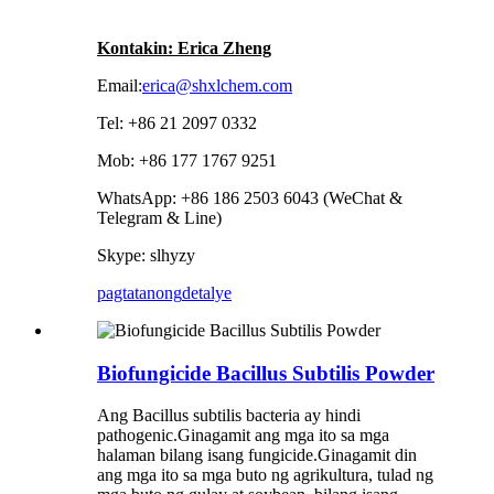
Kontakin: Erica Zheng
Email:
erica@shxlchem.com
Tel: +86 21 2097 0332
Mob: +86 177 1767 9251
WhatsApp: +86 186 2503 6043 (WeChat &
Telegram & Line)
Skype: slhyzy
pagtatanong
detalye
Biofungicide Bacillus Subtilis Powder
Ang Bacillus subtilis bacteria ay hindi
pathogenic.Ginagamit ang mga ito sa mga
halaman bilang isang fungicide.Ginagamit din
ang mga ito sa mga buto ng agrikultura, tulad ng