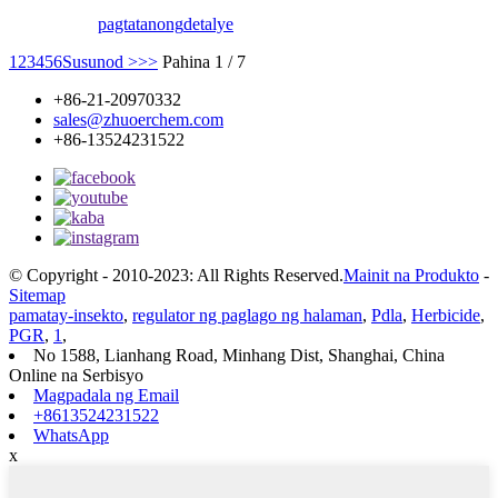
pagtatanong
detalye
1
2
3
4
5
6
Susunod >
>>
Pahina 1 / 7
+86-21-20970332
sales@zhuoerchem.com
+86-13524231522
© Copyright - 2010-2023: All Rights Reserved.
Mainit na Produkto
-
Sitemap
pamatay-insekto
,
regulator ng paglago ng halaman
,
Pdla
,
Herbicide
,
PGR
,
1
,
No 1588, Lianhang Road, Minhang Dist, Shanghai, China
Online na Serbisyo
Magpadala ng Email
+8613524231522
WhatsApp
x