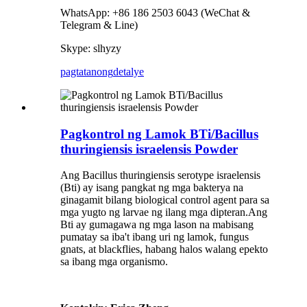
WhatsApp: +86 186 2503 6043 (WeChat &
Telegram & Line)
Skype: slhyzy
pagtatanong
detalye
Pagkontrol ng Lamok BTi/Bacillus
thuringiensis israelensis Powder
Ang Bacillus thuringiensis serotype israelensis
(Bti) ay isang pangkat ng mga bakterya na
ginagamit bilang biological control agent para sa
mga yugto ng larvae ng ilang mga dipteran.Ang
Bti ay gumagawa ng mga lason na mabisang
pumatay sa iba't ibang uri ng lamok, fungus
gnats, at blackflies, habang halos walang epekto
sa ibang mga organismo.