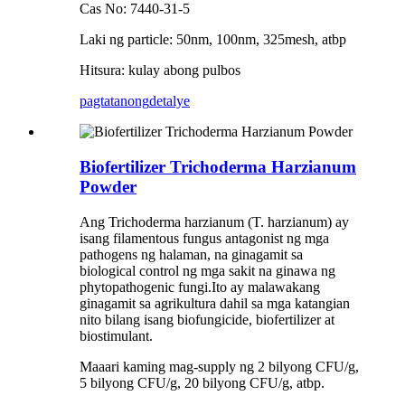
Cas No: 7440-31-5
Laki ng particle: 50nm, 100nm, 325mesh, atbp
Hitsura: kulay abong pulbos
pagtatanong
detalye
Biofertilizer Trichoderma Harzianum
Powder
Ang Trichoderma harzianum (T. harzianum) ay
isang filamentous fungus antagonist ng mga
pathogens ng halaman, na ginagamit sa
biological control ng mga sakit na ginawa ng
phytopathogenic fungi.Ito ay malawakang
ginagamit sa agrikultura dahil sa mga katangian
nito bilang isang biofungicide, biofertilizer at
biostimulant.
Maaari kaming mag-supply ng 2 bilyong CFU/g,
5 bilyong CFU/g, 20 bilyong CFU/g, atbp.