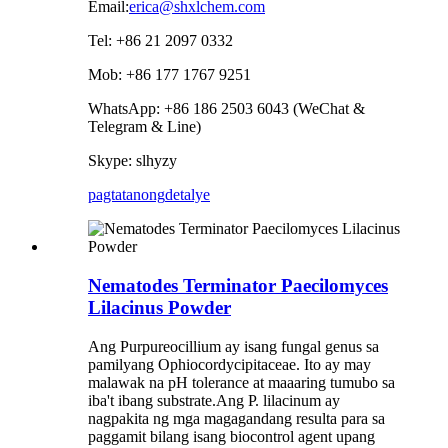
Email:
erica@shxlchem.com
Tel: +86 21 2097 0332
Mob: +86 177 1767 9251
WhatsApp: +86 186 2503 6043 (WeChat &
Telegram & Line)
Skype: slhyzy
pagtatanong
detalye
Nematodes Terminator Paecilomyces
Lilacinus Powder
Ang Purpureocillium ay isang fungal genus sa
pamilyang Ophiocordycipitaceae. Ito ay may
malawak na pH tolerance at maaaring tumubo sa
iba't ibang substrate.Ang P. lilacinum ay
nagpakita ng mga magagandang resulta para sa
paggamit bilang isang biocontrol agent upang