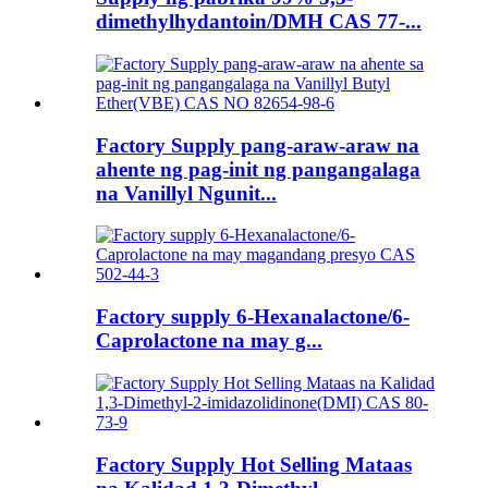
dimethylhydantoin/DMH CAS 77-...
Factory Supply pang-araw-araw na
ahente ng pag-init ng pangangalaga
na Vanillyl Ngunit...
Factory supply 6-Hexanalactone/6-
Caprolactone na may g...
Factory Supply Hot Selling Mataas