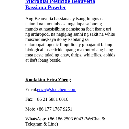
Microbial Pesticide Beauveria
Bassiana Powder
Ang Beauveria bassiana ay isang fungus na
natural na tumutubo sa mga lupa sa buong
mundo at nagsisilbing parasite sa iba't ibang uri
ng arthropod, na nagiging sanhi ng sakit na white
muscardine;kaya ito ay kabilang sa
entomopathogenic fungi.Ito ay ginagamit bilang
biological insecticide upang makontrol ang ilang
mga peste tulad ng anay, thrips, whiteflies, aphids
at iba't ibang beetle.
Kontakin: Erica Zheng
Email:
erica@shxlchem.com
Fax: +86 21 5881 6016
Mob: +86 177 1767 9251
WhatsApp: +86 186 2503 6043 (WeChat &
Telegram & Line)