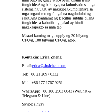
mga buto ng gulay at soybean, bilang isang
fungicide.Ang bakterya, na kolonisado sa mga
sistema ng ugat, ay nakikipagkumpitensya sa
mga organismo ng fungal na nagdudulot ng
sakit.Ang paggamit ng Bacillus subtilis bilang
fungicide sa kabutihang palad ay hindi
nakakaapekto sa mga tao.
Maaari kaming mag-supply ng 20 bilyong
CFU/g, 100 bilyong CFU/g, atbp.
Kontakin: Erica Zheng
Email:
erica@shxlchem.com
Tel: +86 21 2097 0332
Mob: +86 177 1767 9251
WhatsApp: +86 186 2503 6043 (WeChat &
Telegram & Line)
Skype: slhyzy