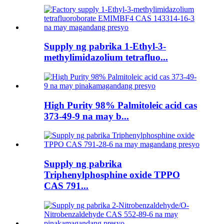
Supply ng pabrika 1-Ethyl-3-
methylimidazolium tetrafluo...
High Purity 98% Palmitoleic acid cas
373-49-9 na may b...
Supply ng pabrika
Triphenylphosphine oxide TPPO
CAS 791...