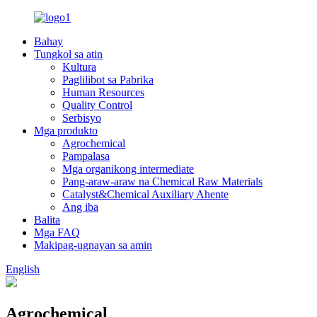
Bahay
Tungkol sa atin
Kultura
Paglilibot sa Pabrika
Human Resources
Quality Control
Serbisyo
Mga produkto
Agrochemical
Pampalasa
Mga organikong intermediate
Pang-araw-araw na Chemical Raw Materials
Catalyst&Chemical Auxiliary Ahente
Ang iba
Balita
Mga FAQ
Makipag-ugnayan sa amin
English
Agrochemical