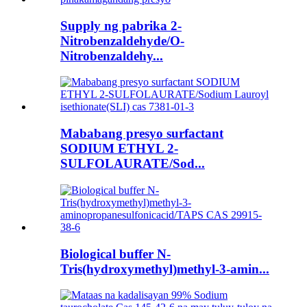
Supply ng pabrika 2-
Nitrobenzaldehyde/O-
Nitrobenzaldehy...
Mababang presyo surfactant
SODIUM ETHYL 2-
SULFOLAURATE/Sod...
Biological buffer N-
Tris(hydroxymethyl)methyl-3-amin...