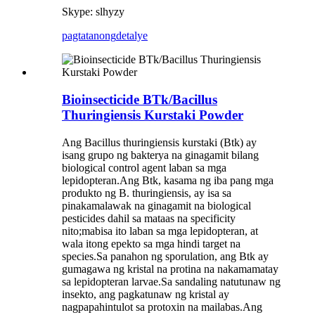
Skype: slhyzy
pagtatanong
detalye
Bioinsecticide BTk/Bacillus
Thuringiensis Kurstaki Powder
Ang Bacillus thuringiensis kurstaki (Btk) ay
isang grupo ng bakterya na ginagamit bilang
biological control agent laban sa mga
lepidopteran.Ang Btk, kasama ng iba pang mga
produkto ng B. thuringiensis, ay isa sa
pinakamalawak na ginagamit na biological
pesticides dahil sa mataas na specificity
nito;mabisa ito laban sa mga lepidopteran, at
wala itong epekto sa mga hindi target na
species.Sa panahon ng sporulation, ang Btk ay
gumagawa ng kristal na protina na nakamamatay
sa lepidopteran larvae.Sa sandaling natutunaw ng
insekto, ang pagkatunaw ng kristal ay
nagpapahintulot sa protoxin na mailabas.Ang