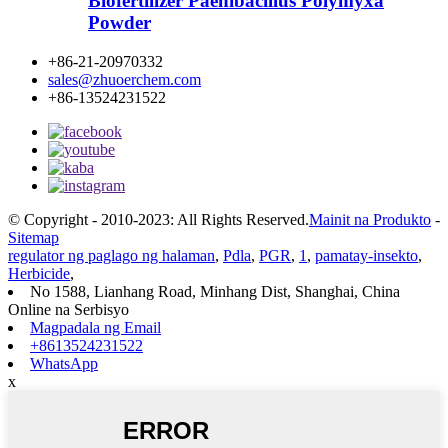
Biofertilizer Paenibacillus Polymyxa
Powder
+86-21-20970332
sales@zhuoerchem.com
+86-13524231522
© Copyright - 2010-2023: All Rights Reserved.
Mainit na Produkto
-
Sitemap
regulator ng paglago ng halaman
,
Pdla
,
PGR
,
1
,
pamatay-insekto
,
Herbicide
,
No 1588, Lianhang Road, Minhang Dist, Shanghai, China
Online na Serbisyo
Magpadala ng Email
+8613524231522
WhatsApp
x