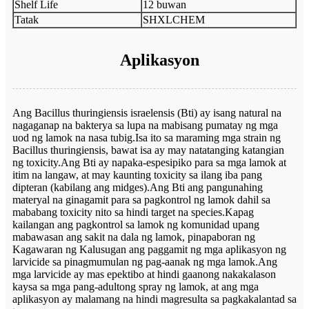
Shelf Life
12 buwan
Tatak
SHXLCHEM
Aplikasyon
Ang Bacillus thuringiensis israelensis (Bti) ay isang natural na
nagaganap na bakterya sa lupa na mabisang pumatay ng mga
uod ng lamok na nasa tubig.Isa ito sa maraming mga strain ng
Bacillus thuringiensis, bawat isa ay may natatanging katangian
ng toxicity.Ang Bti ay napaka-espesipiko para sa mga lamok at
itim na langaw, at may kaunting toxicity sa ilang iba pang
dipteran (kabilang ang midges).Ang Bti ang pangunahing
materyal na ginagamit para sa pagkontrol ng lamok dahil sa
mababang toxicity nito sa hindi target na species.Kapag
kailangan ang pagkontrol sa lamok ng komunidad upang
mabawasan ang sakit na dala ng lamok, pinapaboran ng
Kagawaran ng Kalusugan ang paggamit ng mga aplikasyon ng
larvicide sa pinagmumulan ng pag-aanak ng mga lamok.Ang
mga larvicide ay mas epektibo at hindi gaanong nakakalason
kaysa sa mga pang-adultong spray ng lamok, at ang mga
aplikasyon ay malamang na hindi magresulta sa pagkakalantad sa