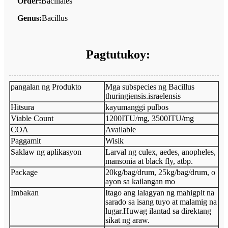
Order:
Bacillales
Genus:
Bacillus
Pagtutukoy:
pangalan ng Produkto
Mga subspecies ng Bacillus
thuringiensis.israelensis
Hitsura
kayumanggi pulbos
Viable Count
1200ITU/mg, 3500ITU/mg
COA
Available
Paggamit
Wisik
Saklaw ng aplikasyon
Larval ng culex, aedes, anopheles,
mansonia at black fly, atbp.
Package
20kg/bag/drum, 25kg/bag/drum, o
ayon sa kailangan mo
Imbakan
Itago ang lalagyan ng mahigpit na
sarado sa isang tuyo at malamig na
lugar.Huwag ilantad sa direktang
sikat ng araw.