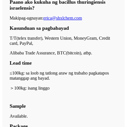
Paano ako kukuha ng bacillus thuringiensis
israelensis?
Makipag-ugnayan:
erica@shxlchem.com
Kasunduan sa pagbabayad
T/T(telex transfer), Western Union, MoneyGram, Credit
card, PayPal,
Alibaba Trade Assurance, BTC(bitcoin), atbp.
Lead time
≤100kg: sa loob ng tatlong araw ng trabaho pagkatapos
matanggap ang bayad.
＞
100kg: isang linggo
Sample
Available.
Package