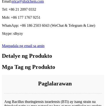
Email:
erica@shxlchem.com
Tel: +86 21 2097 0332
Mob: +86 177 1767 9251
WhatsApp: +86 186 2503 6043 (WeChat & Telegram & Line)
Skype: slhyzy
Magpadala ng email sa amin
Detalye ng Produkto
Mga Tag ng Produkto
Paglalarawan
Ang Bacillus thuringiensis israelensis (BTi) ay isang strain na
ibinukod natin sa mga natural na lupa at may partikular na epekto