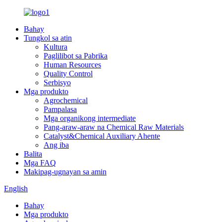
Bahay
Tungkol sa atin
Kultura
Paglilibot sa Pabrika
Human Resources
Quality Control
Serbisyo
Mga produkto
Agrochemical
Pampalasa
Mga organikong intermediate
Pang-araw-araw na Chemical Raw Materials
Catalyst&Chemical Auxiliary Ahente
Ang iba
Balita
Mga FAQ
Makipag-ugnayan sa amin
English
Bahay
Mga produkto