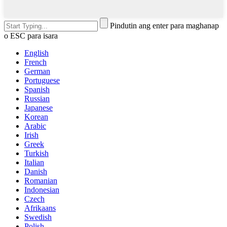
Pindutin ang enter para maghanap
o ESC para isara
English
French
German
Portuguese
Spanish
Russian
Japanese
Korean
Arabic
Irish
Greek
Turkish
Italian
Danish
Romanian
Indonesian
Czech
Afrikaans
Swedish
Polish