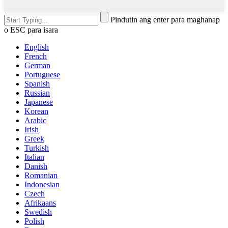
Pindutin ang enter para maghanap
o ESC para isara
English
French
German
Portuguese
Spanish
Russian
Japanese
Korean
Arabic
Irish
Greek
Turkish
Italian
Danish
Romanian
Indonesian
Czech
Afrikaans
Swedish
Polish