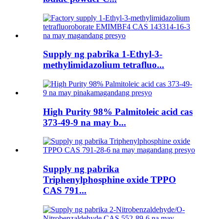
Supply ng pabrika 1-Ethyl-3-
methylimidazolium tetrafluo...
High Purity 98% Palmitoleic acid cas
373-49-9 na may b...
Supply ng pabrika
Triphenylphosphine oxide TPPO
CAS 791...