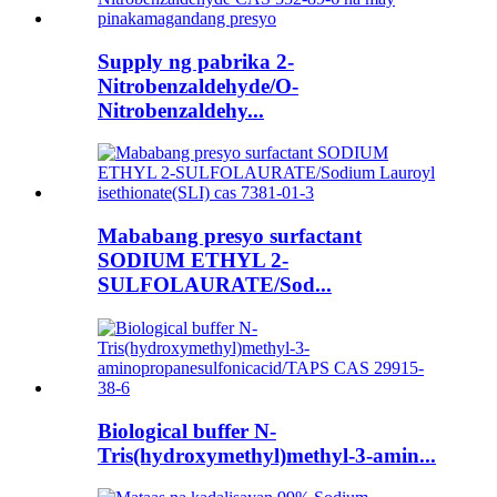
Supply ng pabrika 2-
Nitrobenzaldehyde/O-
Nitrobenzaldehy...
Mababang presyo surfactant
SODIUM ETHYL 2-
SULFOLAURATE/Sod...
Biological buffer N-
Tris(hydroxymethyl)methyl-3-amin...