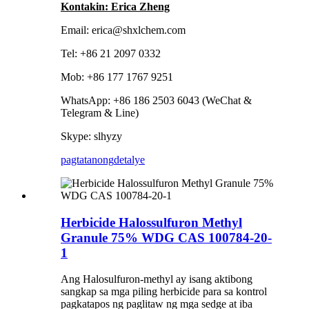
Kontakin: Erica Zheng
Email: erica@shxlchem.com
Tel: +86 21 2097 0332
Mob: +86 177 1767 9251
WhatsApp: +86 186 2503 6043 (WeChat &
Telegram & Line)
Skype: slhyzy
pagtatanong
detalye
Herbicide Halossulfuron Methyl
Granule 75% WDG CAS 100784-20-
1
Ang Halosulfuron-methyl ay isang aktibong
sangkap sa mga piling herbicide para sa kontrol
pagkatapos ng paglitaw ng mga sedge at iba