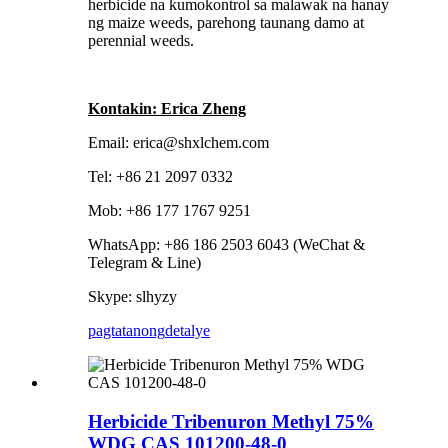
herbicide na kumokontrol sa malawak na hanay
ng maize weeds, parehong taunang damo at
perennial weeds.
Kontakin: Erica Zheng
Email: erica@shxlchem.com
Tel: +86 21 2097 0332
Mob: +86 177 1767 9251
WhatsApp: +86 186 2503 6043 (WeChat &
Telegram & Line)
Skype: slhyzy
pagtatanong
detalye
Herbicide Tribenuron Methyl 75%
WDG CAS 101200-48-0