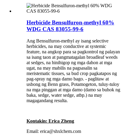
Herbicide Bensulfuron-methyl 60%
WDG CAS 83055-99-6
Ang Bensulfuron-methyl ay isang selective
herbicides, na may conductive at systemic
feature, na angkop para sa pagkontrol ng palayan
sa isang taon at pangmatagalan broadleaf weeds
at sedges, na hinihigop ng mga dahon at mga
ugat, na may mabilis na pagsasalin sa
meristematic tissues, sa bud crop pagkatapos ng
pag-spray ng mga damo bago. - paglitaw at
usbong ng Benn grass, Potamogeton, tuluy-tuloy
na mga pinggan at mga damo (damo sa buhok ng
baka, sedge, water sedge, atbp.) na may
magagandang resulta.
Kontakin: Erica Zheng
Email: erica@shxlchem.com