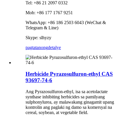
Tel: +86 21 2097 0332
Mob: +86 177 1767 9251
WhatsApp: +86 186 2503 6043 (WeChat &
Telegram & Line)
Skype: slhyzy
pagtatanong
detalye
Herbicide Pyrazosulfuron-ethyl CAS
93697-74-6
Ang Pyrazosulfuron-ethyl, isa sa acetolactate
synthase inhibiting herbicides sa pamilyang
sulphonylurea, ay malawakang ginagamit upang
kontrolin ang paglaki ng damo sa komersyal na
cereal, soybean, at vegetable field.