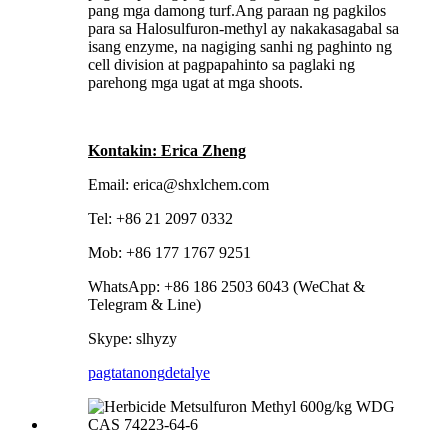
pang mga damong turf.Ang paraan ng pagkilos
para sa Halosulfuron-methyl ay nakakasagabal sa
isang enzyme, na nagiging sanhi ng paghinto ng
cell division at pagpapahinto sa paglaki ng
parehong mga ugat at mga shoots.
Kontakin: Erica Zheng
Email: erica@shxlchem.com
Tel: +86 21 2097 0332
Mob: +86 177 1767 9251
WhatsApp: +86 186 2503 6043 (WeChat &
Telegram & Line)
Skype: slhyzy
pagtatanong
detalye