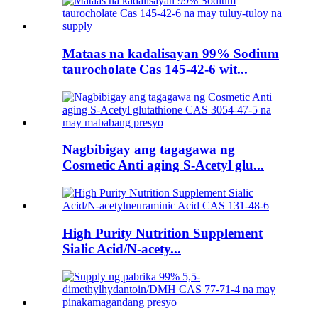
Mataas na kadalisayan 99% Sodium
taurocholate Cas 145-42-6 wit...
Nagbibigay ang tagagawa ng
Cosmetic Anti aging S-Acetyl glu...
High Purity Nutrition Supplement
Sialic Acid/N-acety...