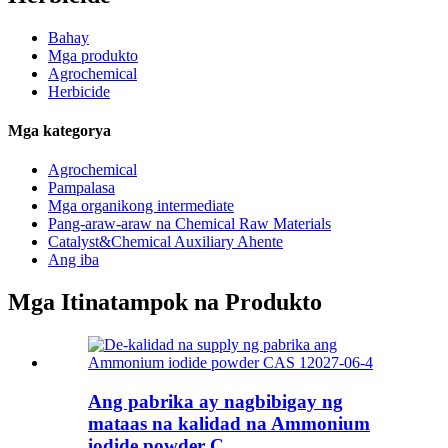
Bahay
Mga produkto
Agrochemical
Herbicide
Mga kategorya
Agrochemical
Pampalasa
Mga organikong intermediate
Pang-araw-araw na Chemical Raw Materials
Catalyst&Chemical Auxiliary Ahente
Ang iba
Mga Itinatampok na Produkto
Ang pabrika ay nagbibigay ng
mataas na kalidad na Ammonium
iodide powder C...