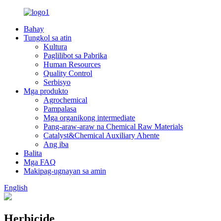
Bahay
Tungkol sa atin
Kultura
Paglilibot sa Pabrika
Human Resources
Quality Control
Serbisyo
Mga produkto
Agrochemical
Pampalasa
Mga organikong intermediate
Pang-araw-araw na Chemical Raw Materials
Catalyst&Chemical Auxiliary Ahente
Ang iba
Balita
Mga FAQ
Makipag-ugnayan sa amin
English
Herbicide