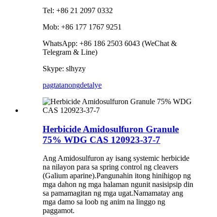
Tel: +86 21 2097 0332
Mob: +86 177 1767 9251
WhatsApp: +86 186 2503 6043 (WeChat &
Telegram & Line)
Skype: slhyzy
pagtatanong
detalye
Herbicide Amidosulfuron Granule
75% WDG CAS 120923-37-7
Ang Amidosulfuron ay isang systemic herbicide
na nilayon para sa spring control ng cleavers
(Galium aparine).Pangunahin itong hinihigop ng
mga dahon ng mga halaman ngunit nasisipsip din
sa pamamagitan ng mga ugat.Namamatay ang
mga damo sa loob ng anim na linggo ng
paggamot.