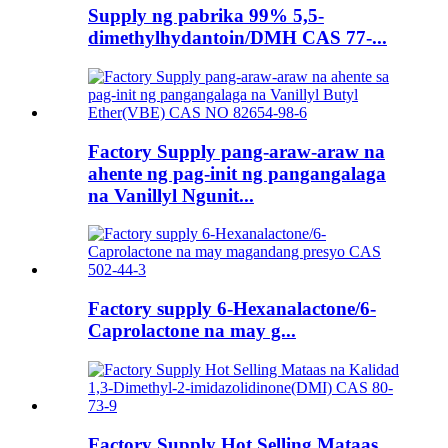
Supply ng pabrika 99% 5,5-
dimethylhydantoin/DMH CAS 77-...
Factory Supply pang-araw-araw na
ahente ng pag-init ng pangangalaga
na Vanillyl Ngunit...
Factory supply 6-Hexanalactone/6-
Caprolactone na may g...
Factory Supply Hot Selling Mataas