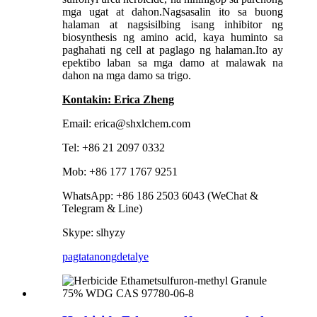
mga ugat at dahon.Nagsasalin ito sa buong
halaman at nagsisilbing isang inhibitor ng
biosynthesis ng amino acid, kaya huminto sa
paghahati ng cell at paglago ng halaman.Ito ay
epektibo laban sa mga damo at malawak na
dahon na mga damo sa trigo.
Kontakin: Erica Zheng
Email: erica@shxlchem.com
Tel: +86 21 2097 0332
Mob: +86 177 1767 9251
WhatsApp: +86 186 2503 6043 (WeChat &
Telegram & Line)
Skype: slhyzy
pagtatanong
detalye