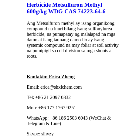
Herbicide Metsulfuron Methyl
600g/kg WDG CAS 74223-64-6
Ang Metsulfuron-methyl ay isang organikong
compound na inuri bilang isang sulfonylurea
herbicide, na pumapatay ng malalapad na mga
damo at ilang taunang damo.Ito ay isang
systemic compound na may foliar at soil activity,
na pumipigil sa cell division sa mga shoots at
roots.
Kontakin: Erica Zheng
Email: erica@shxlchem.com
Tel: +86 21 2097 0332
Mob: +86 177 1767 9251
WhatsApp: +86 186 2503 6043 (WeChat &
Telegram & Line)
Skype: slhyzy