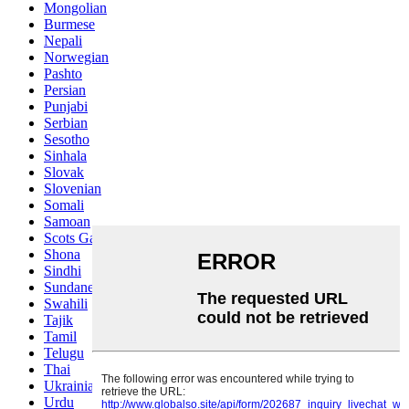
Mongolian
Burmese
Nepali
Norwegian
Pashto
Persian
Punjabi
Serbian
Sesotho
Sinhala
Slovak
Slovenian
Somali
Samoan
Scots Gaelic
Shona
Sindhi
Sundanese
Swahili
Tajik
Tamil
Telugu
Thai
Ukrainian
Urdu