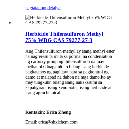
pagtatanong
detalye
Herbicide Thifensulfuron Methyl
75% WDG CAS 79277-27-3
Ang Thifensulfuron-methyl ay isang methyl ester
na nagreresulta mula sa pormal na condensation
ng carboxy group ng thifensulfuron na may
methanol.Ginagamit ito bilang isang herbicide
pagkatapos ng paglitaw para sa pagkontrol ng
damo at malapad na dahon na mga damo.Ito ay
may tungkulin bilang isang nakakarumi sa
kapaligiran, isang xenobiotic, isang herbicide at
isang agrochemical.
Kontakin: Erica Zheng
Email: erica@shxlchem.com