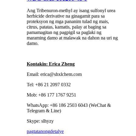
Ang Tribenuron-methyl ay isang sulfonyl urea
herbicide derivative na ginagamit para sa
proteksyon ng mga pananim tulad ng mais,
citrus, patatas, kamatis, palay at baging sa
pamamagitan ng pagpigil sa paglaki ng
maraming damo at malawak na dahon na uri ng
damo.
Kontakin: Erica Zheng
Email: erica@shxlchem.com
Tel: +86 21 2097 0332
Mob: +86 177 1767 9251
WhatsApp: +86 186 2503 6043 (WeChat &
Telegram & Line)
Skype: slhyzy
pagtatanong
detalye