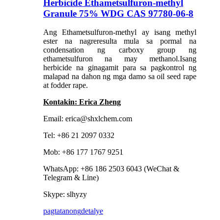
Herbicide Ethametsulfuron-methyl
Granule 75% WDG CAS 97780-06-8
Ang Ethametsulfuron-methyl ay isang methyl
ester na nagreresulta mula sa pormal na
condensation ng carboxy group ng
ethametsulfuron na may methanol.Isang
herbicide na ginagamit para sa pagkontrol ng
malapad na dahon ng mga damo sa oil seed rape
at fodder rape.
Kontakin: Erica Zheng
Email: erica@shxlchem.com
Tel: +86 21 2097 0332
Mob: +86 177 1767 9251
WhatsApp: +86 186 2503 6043 (WeChat &
Telegram & Line)
Skype: slhyzy
pagtatanong
detalye