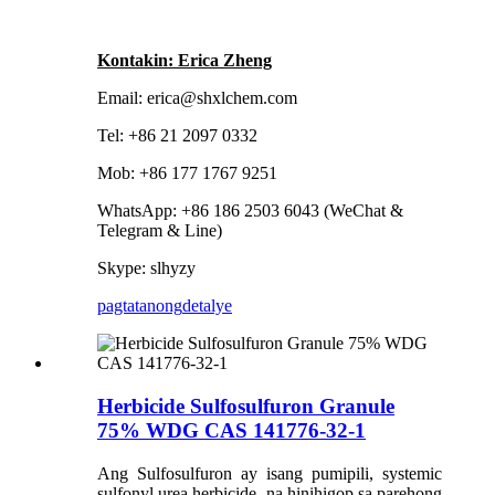
Kontakin: Erica Zheng
Email: erica@shxlchem.com
Tel: +86 21 2097 0332
Mob: +86 177 1767 9251
WhatsApp: +86 186 2503 6043 (WeChat &
Telegram & Line)
Skype: slhyzy
pagtatanong
detalye
Herbicide Sulfosulfuron Granule
75% WDG CAS 141776-32-1
Ang Sulfosulfuron ay isang pumipili, systemic
sulfonyl urea herbicide, na hinihigop sa parehong