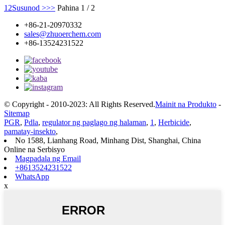
1
2
Susunod >
>>
Pahina 1 / 2
+86-21-20970332
sales@zhuoerchem.com
+86-13524231522
© Copyright - 2010-2023: All Rights Reserved.
Mainit na Produkto
-
Sitemap
PGR
,
Pdla
,
regulator ng paglago ng halaman
,
1
,
Herbicide
,
pamatay-insekto
,
No 1588, Lianhang Road, Minhang Dist, Shanghai, China
Online na Serbisyo
Magpadala ng Email
+8613524231522
WhatsApp
x