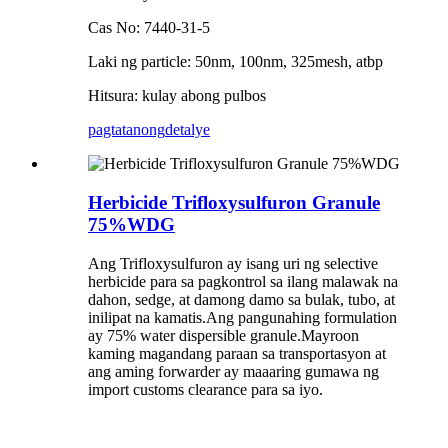
Cas No: 7440-31-5
Laki ng particle: 50nm, 100nm, 325mesh, atbp
Hitsura: kulay abong pulbos
pagtatanong
detalye
Herbicide Trifloxysulfuron Granule
75%WDG
Ang Trifloxysulfuron ay isang uri ng selective
herbicide para sa pagkontrol sa ilang malawak na
dahon, sedge, at damong damo sa bulak, tubo, at
inilipat na kamatis.Ang pangunahing formulation
ay 75% water dispersible granule.Mayroon
kaming magandang paraan sa transportasyon at
ang aming forwarder ay maaaring gumawa ng
import customs clearance para sa iyo.