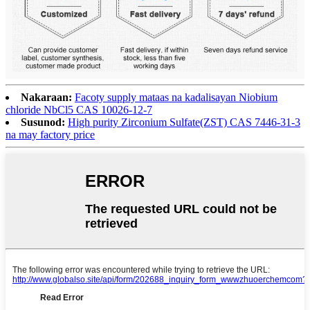
Nakaraan:
Facoty supply mataas na kadalisayan Niobium
chloride NbCl5 CAS 10026-12-7
Susunod:
High purity Zirconium Sulfate(ZST) CAS 7446-31-3
na may factory price