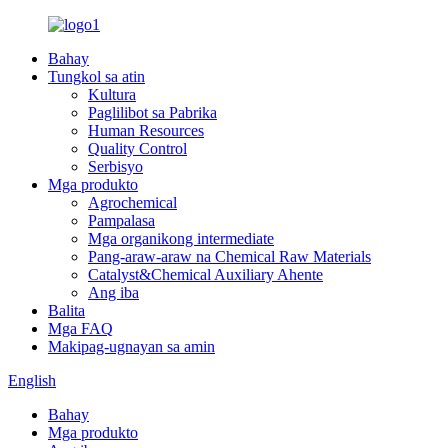
Bahay
Tungkol sa atin
Kultura
Paglilibot sa Pabrika
Human Resources
Quality Control
Serbisyo
Mga produkto
Agrochemical
Pampalasa
Mga organikong intermediate
Pang-araw-araw na Chemical Raw Materials
Catalyst&Chemical Auxiliary Ahente
Ang iba
Balita
Mga FAQ
Makipag-ugnayan sa amin
English
Bahay
Mga produkto