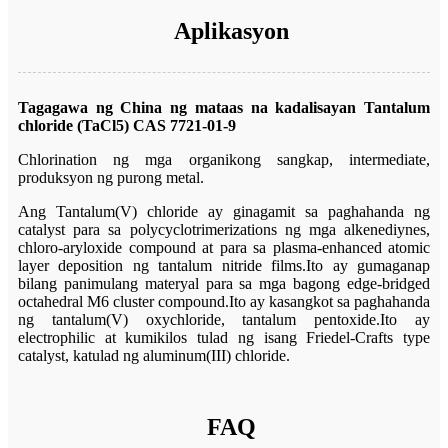
Aplikasyon
Tagagawa ng China ng mataas na kadalisayan Tantalum
chloride (TaCl5) CAS 7721-01-9
Chlorination ng mga organikong sangkap, intermediate,
produksyon ng purong metal.
Ang Tantalum(V) chloride ay ginagamit sa paghahanda ng
catalyst para sa polycyclotrimerizations ng mga alkenediynes,
chloro-aryloxide compound at para sa plasma-enhanced atomic
layer deposition ng tantalum nitride films.Ito ay gumaganap
bilang panimulang materyal para sa mga bagong edge-bridged
octahedral M6 cluster compound.Ito ay kasangkot sa paghahanda
ng tantalum(V) oxychloride, tantalum pentoxide.Ito ay
electrophilic at kumikilos tulad ng isang Friedel-Crafts type
catalyst, katulad ng aluminum(III) chloride.
FAQ