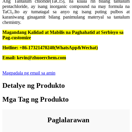
Ang Tantalum chloride(TaCl5), na kilala rin bilang tantalum
pentachloride, ay isang inorganic compound na may formula na
TaCl₅.Ito ay tumatagal sa anyo ng isang puting pulbos at
karaniwang ginagamit bilang panimulang materyal sa tantalum
chemistry.
Magandang Kalidad at Mabilis na Paghahatid at Serbisyo sa
Pag-customize
Hotline: +86-17321470240(WhatsApp&Wechat)
Email: kevin@zhuoerchem.com
Magpadala ng email sa amin
Detalye ng Produkto
Mga Tag ng Produkto
Paglalarawan