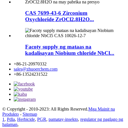
CAS 7699-43-6 Zirconium
Oxychloride ZrOCl2.8H2O...
Facoty supply ng mataas na
kadalisayan Niobium chloride NbCl...
+86-21-20970332
sales@zhuoerchem.com
+86-13524231522
© Copyright - 2010-2023: All Rights Reserved.
Mga Mainit na
Produkto
-
Sitemap
1
,
Pdla
,
Herbicide
,
PGR
,
pamatay-insekto
,
regulator ng paglago ng
halaman
,