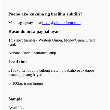
Paano ako kukuha ng bacillus subtilis?
Makipag-ugnayan sa:
kevin@zhuoerchem.com
Kasunduan sa pagbabayad
T/T(telex transfer), Western Union, MoneyGram, Credit
card,
Alibaba Trade Assurance, atbp.
Lead time
≤100kg: sa loob ng tatlong araw ng trabaho pagkatapos
matanggap ang bayad.
＞
100kg: isang linggo
Sample
Available.