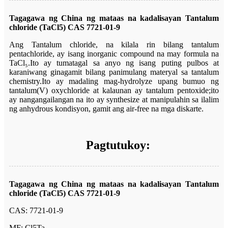
Tagagawa ng China ng mataas na kadalisayan Tantalum
chloride (TaCl5) CAS 7721-01-9
Ang Tantalum chloride, na kilala rin bilang tantalum
pentachloride, ay isang inorganic compound na may formula na
TaCl₅.Ito ay tumatagal sa anyo ng isang puting pulbos at
karaniwang ginagamit bilang panimulang materyal sa tantalum
chemistry.Ito ay madaling mag-hydrolyze upang bumuo ng
tantalum(V) oxychloride at kalaunan ay tantalum pentoxide;ito
ay nangangailangan na ito ay synthesize at manipulahin sa ilalim
ng anhydrous kondisyon, gamit ang air-free na mga diskarte.
Pagtutukoy:
Tagagawa ng China ng mataas na kadalisayan Tantalum
chloride (TaCl5) CAS 7721-01-9
CAS: 7721-01-9
MF: Cl5Ta