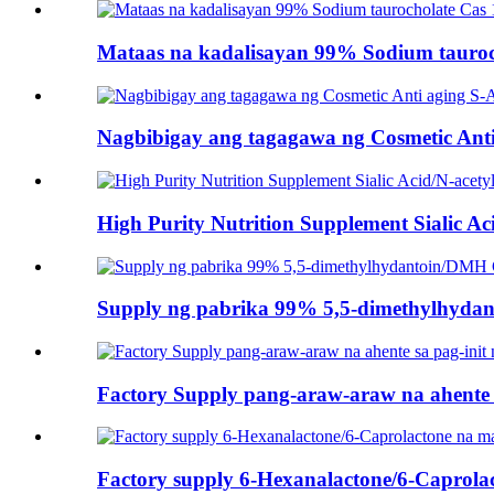
Mataas na kadalisayan 99% Sodium tauroch
Nagbibigay ang tagagawa ng Cosmetic Anti 
High Purity Nutrition Supplement Sialic Aci
Supply ng pabrika 99% 5,5-dimethylhydan
Factory Supply pang-araw-araw na ahente n
Factory supply 6-Hexanalactone/6-Caprolac