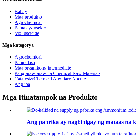
Bahay
Mga produkto
Agrochemical
Pamatay-insekto
Molluscicide
Mga kategorya
Agrochemical
Pampalasa
Mga organikong intermediate
Pang-araw-araw na Chemical Raw Materials
Catalyst&Chemical Auxiliary Ahente
Ang iba
Mga Itinatampok na Produkto
Ang pabrika ay nagbibigay ng mataas na 