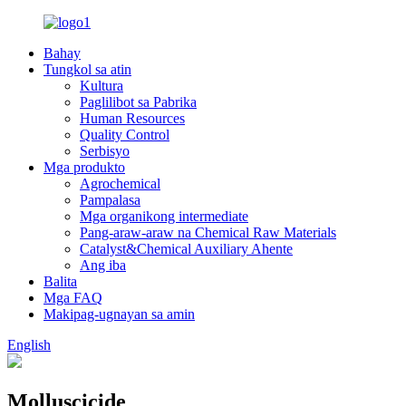
Bahay
Tungkol sa atin
Kultura
Paglilibot sa Pabrika
Human Resources
Quality Control
Serbisyo
Mga produkto
Agrochemical
Pampalasa
Mga organikong intermediate
Pang-araw-araw na Chemical Raw Materials
Catalyst&Chemical Auxiliary Ahente
Ang iba
Balita
Mga FAQ
Makipag-ugnayan sa amin
English
Molluscicide