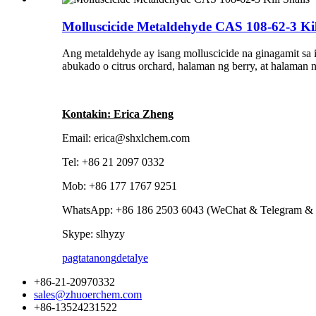
Molluscicide Metaldehyde CAS 108-62-3 Kil
Ang metaldehyde ay isang molluscicide na ginagamit sa i
abukado o citrus orchard, halaman ng berry, at halaman 
Kontakin: Erica Zheng
Email: erica@shxlchem.com
Tel: +86 21 2097 0332
Mob: +86 177 1767 9251
WhatsApp: +86 186 2503 6043 (WeChat & Telegram & 
Skype: slhyzy
pagtatanong
detalye
+86-21-20970332
sales@zhuoerchem.com
+86-13524231522