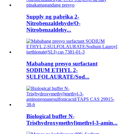
Supply ng pabrika 2-
Nitrobenzaldehyde/O-
Nitrobenzaldehy...
Mababang presyo surfactant
SODIUM ETHYL 2-
SULFOLAURATE/Sod...
Biological buffer N-
Tris(hydroxymethyl)methyl-3-amin...