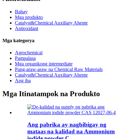
Bahay
Mga produkto
Catalyst&Chemical Auxiliary Ahente
Antioxidant
Mga kategorya
Agrochemical
Pampalasa
Mga organikong intermediate
Pang-araw-araw na Chemical Raw Materials
Catalyst&Chemical Auxiliary Ahente
Ang iba
Mga Itinatampok na Produkto
Ang pabrika ay nagbibigay ng
mataas na kalidad na Ammonium
iodide powder C...