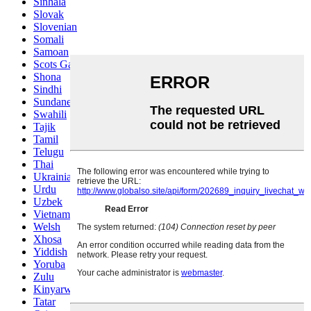
Sinhala
Slovak
Slovenian
Somali
Samoan
Scots Gaelic
Shona
Sindhi
Sundanese
Swahili
Tajik
Tamil
Telugu
Thai
Ukrainian
Urdu
Uzbek
Vietnamese
Welsh
Xhosa
Yiddish
Yoruba
Zulu
Kinyarwanda
Tatar