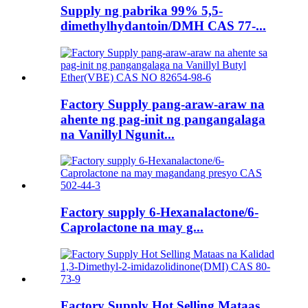
Supply ng pabrika 99% 5,5-
dimethylhydantoin/DMH CAS 77-...
Factory Supply pang-araw-araw na
ahente ng pag-init ng pangangalaga
na Vanillyl Ngunit...
Factory supply 6-Hexanalactone/6-
Caprolactone na may g...
Factory Supply Hot Selling Mataas