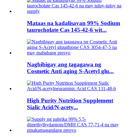
Mataas na kadalisayan 99% Sodium
taurocholate Cas 145-42-6 wit...
Nagbibigay ang tagagawa ng
Cosmetic Anti aging S-Acetyl glu...
High Purity Nutrition Supplement
Sialic Acid/N-acety...