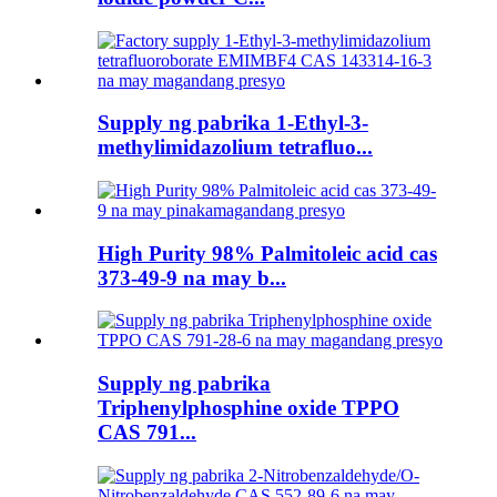
Supply ng pabrika 1-Ethyl-3-
methylimidazolium tetrafluo...
High Purity 98% Palmitoleic acid cas
373-49-9 na may b...
Supply ng pabrika
Triphenylphosphine oxide TPPO
CAS 791...