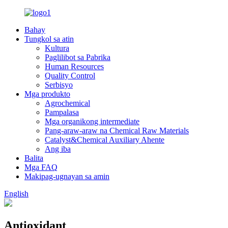
Bahay
Tungkol sa atin
Kultura
Paglilibot sa Pabrika
Human Resources
Quality Control
Serbisyo
Mga produkto
Agrochemical
Pampalasa
Mga organikong intermediate
Pang-araw-araw na Chemical Raw Materials
Catalyst&Chemical Auxiliary Ahente
Ang iba
Balita
Mga FAQ
Makipag-ugnayan sa amin
English
Antioxidant