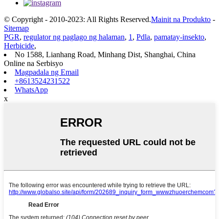
© Copyright - 2010-2023: All Rights Reserved.
Mainit na Produkto
-
Sitemap
PGR
,
regulator ng paglago ng halaman
,
1
,
Pdla
,
pamatay-insekto
,
Herbicide
,
No 1588, Lianhang Road, Minhang Dist, Shanghai, China
Online na Serbisyo
Magpadala ng Email
+8613524231522
WhatsApp
x